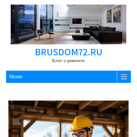
Перейти
к
содержимому
BRUSDOM72.RU
Блог о ремонте
Меню