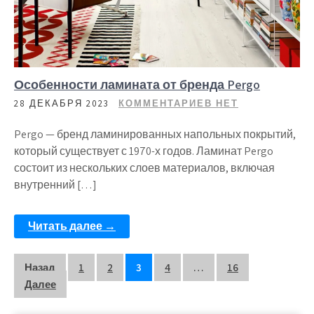
Особенности ламината от бренда Pergo
28 ДЕКАБРЯ 2023
КОММЕНТАРИЕВ НЕТ
Pergo — бренд ламинированных напольных покрытий,
который существует с 1970-х годов. Ламинат Pergo
состоит из нескольких слоев материалов, включая
внутренний […]
Читать далее →
Пагинация
Назад
1
2
3
4
…
16
Далее
записей