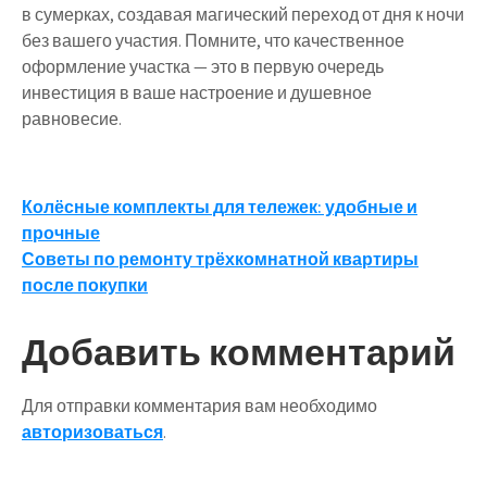
в сумерках, создавая магический переход от дня к ночи
без вашего участия. Помните, что качественное
оформление участка — это в первую очередь
инвестиция в ваше настроение и душевное
равновесие.
Навигация
Колёсные комплекты для тележек: удобные и
прочные
по
Советы по ремонту трёхкомнатной квартиры
записям
после покупки
Добавить комментарий
Для отправки комментария вам необходимо
авторизоваться
.